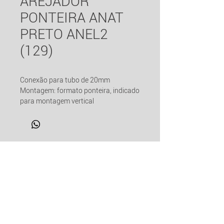
AREJADOR
PONTEIRA ANAT
PRETO ANEL2
(129)
Conexão para tubo de 20mm
Montagem: formato ponteira, indicado
para montagem vertical
Acabamento canopla: ABS preto
46mm (diâmetro)
Corpo: ABS livre de metais pesados
Anel de vedação: borracha
LINKS ÚTEIS
Medida furo no casco: 33mm (anel
simples)
Dicas de Manutenção
Informações de Entrega
Política de Trocas e Devoluções