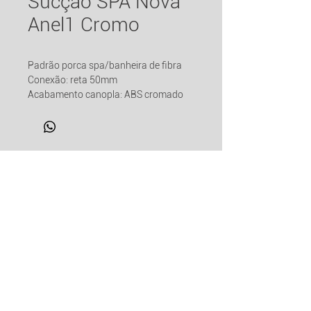
Sucção SPA Nova
Anel1 Cromo
Padrão porca spa/banheira de fibra
Conexão: reta 50mm
Acabamento canopla: ABS cromado
88mm (diâmetro)
Corpo e porca: PVC/ABS livre de
metais pesados
Anel de vedação: borracha
LINKS ÚTEIS
Vazão aproximada: 18,5m³/h.
Medida furo no casco c/ tolerância de
Dicas de Manutenção
1mm: 60mm (anel simples)
Recomendações:
Informações de Entrega
- avaliar a quantidade de jatos e vazão
para dimensionar a quantidade de
Política de Trocas e Devoluções
sucções que devem ser utilizadas na
instalação, a soma das vazões dos
Política de Privacidade
jatos deve ser sempre menor que a